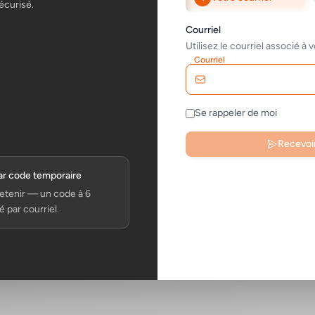
écurisé.
Courriel
Utilisez le courriel associé à v
Courriel
Se rappeler de moi
Recevoi
ar code temporaire
etenir — un code à 6
 par courriel.