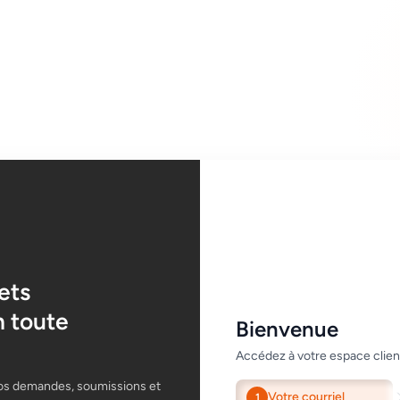
ets
n toute
Bienvenue
Accédez à votre espace client
os demandes, soumissions et
Votre courriel
1